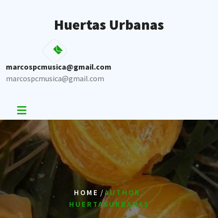
Skip
to
Huertas Urbanas
content
marcospcmusica@gmail.com
marcospcmusica@gmail.com
/
HOME
AUTHOR:
HUERTASURBANAS