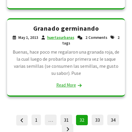
Granado germinando
May 1, 2013
huertasurbanas
2 Comments
2
tags
Buenas, hace poco me regalaron una granada roja, de
la cual luego de probarla por primera vez le saque
varias semillas (se consumen las semillas, me gusto
su sabor). Puse
Read More
Posts
Page
Page
Page
Page
Page
1
…
31
32
33
34
pagination