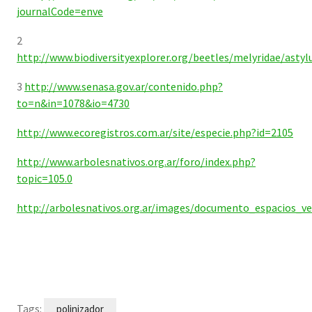
journalCode=enve
2
http://www.biodiversityexplorer.org/beetles/melyridae/asty
3
http://www.senasa.gov.ar/contenido.php?
to=n&in=1078&io=4730
http://www.ecoregistros.com.ar/site/especie.php?id=2105
http://www.arbolesnativos.org.ar/foro/index.php?
topic=105.0
http://arbolesnativos.org.ar/images/documento_espacios_ve
Tags:
polinizador