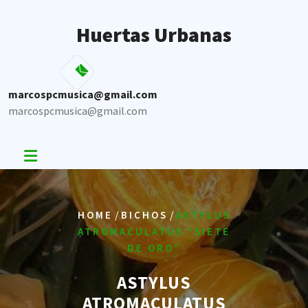
Skip
to
Huertas Urbanas
content
marcospcmusica@gmail.com
marcospcmusica@gmail.com
/
/
HOME
BICHOS
ASTYLUS
ATROMACULATUS “SIETE
DE ORO”
ASTYLUS
ATROMACULATUS