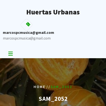
Skip
to
Huertas Urbanas
content
marcospcmusica@gmail.com
marcospcmusica@gmail.com
/ /
HOME
SAM_2052
SAM_2052