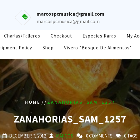
marcospcmusica@gmail.com
marcospcmusica@gmail.com
Charlas/Talleres
Checkout
Especies Raras
My Ac
hipment Policy
Shop
Vivero “Bosque De Alimentos”
/ /
HOME
ZANAHORIAS_SAM_1257
ZANAHORIAS_SAM_1257
DECEMBER 7, 2012
MARCOS
0 COMMENTS
0 TAGS