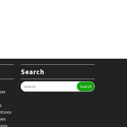
Search
Search
nas
s
ntinos
ves
cana