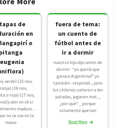
lore More
tapas de
fuera de tema:
uración en
un cuento de
ñangapirí o
fútbol antes de
pitanga
ir a dormir
(eugenia
nuestra hija dijo antes de
dormir: “yo quería que
uniflora)
ganara Argentina!” yo
v, verde) (15 nov,
también -respondí-, pero
ranja) (16 nov,
los chilenos salieron a dar
a o roja) (17 nov,
patadas, jugaron mal. _
ra)(y aún no sé si
¿por qué? _ porque
ealmente madura…
solamente querían
ue no se cae en la
Read More
mano