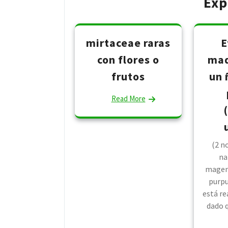
Exp
mirtaceae raras
E
con flores o
mad
frutos
un 
Read More
(2 no
na
magent
purpu
está r
dado q