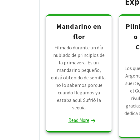
Exp
Mandarino en
Plin
flor
o
C
Filmado durante un día
nublado de principios de
la primavera. Es un
Los que
mandarino pequeño,
Argent
quizá obtenido de semilla:
suerte
no lo sabemos porque
el G
cuando llegamos ya
rivu
estaba aquí. Sufrió la
gracia
sequía
dedica 
Read More