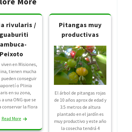
lore More
ia rivularis /
Pitangas muy
 guaburiti
productivas
ambuca-
Peixoto
 viven en Misiones,
ina, tienen mucha
, pueden conseguir
uaporetí o Plinia
laris en su zona,
El árbol de pitangas rojas
s a una ONG que se
de 10 años aprox de edad y
a conservar la flora
3.5 metros de altura
plantado en el jardín es
Read More
muy productivo y este año
la cosecha tendrá 4