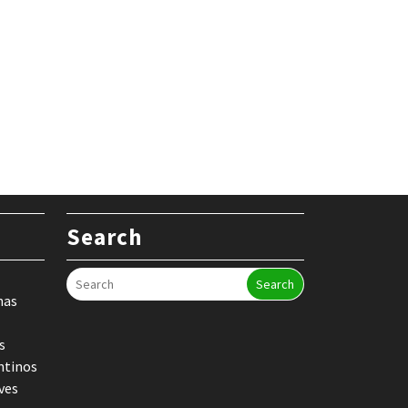
Search
Search
nas
s
ntinos
ves