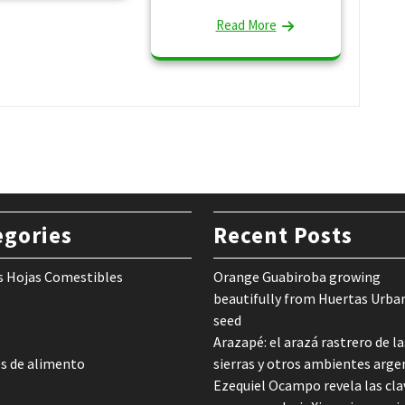
Read More
egories
Recent Posts
s Hojas Comestibles
Orange Guabiroba growing
beautifully from Huertas Urba
seed
Arazapé: el arazá rastrero de la
s de alimento
sierras y otros ambientes arge
Ezequiel Ocampo revela las cla