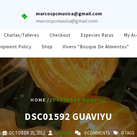
marcospcmusica@gmail.com
marcospcmusica@gmail.com
Charlas/Talleres
Checkout
Especies Raras
My Ac
hipment Policy
Shop
Vivero “Bosque De Alimentos”
/ /
HOME
DSC01592 GUAVIYU
DSC01592 GUAVIYU
OCTOBER 25, 2012
MARCOS
0 COMMENTS
0 TAGS