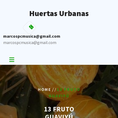
Skip
to
Huertas Urbanas
content
marcospcmusica@gmail.com
marcospcmusica@gmail.com
/ /
HOME
13 FRUTO
GUAVIYÚ
13 FRUTO
GUAVIYÚ