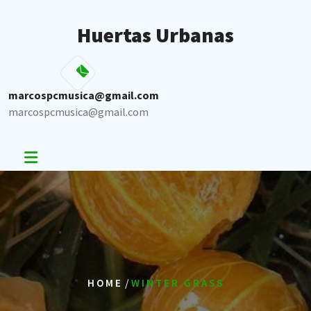
Skip
to
Huertas Urbanas
content
marcospcmusica@gmail.com
marcospcmusica@gmail.com
/
HOME
WINTER GRASS