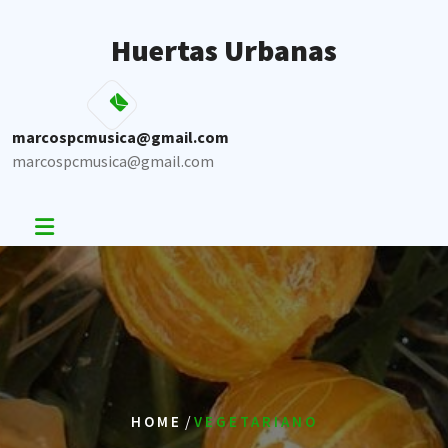
Skip
to
Huertas Urbanas
content
marcospcmusica@gmail.com
marcospcmusica@gmail.com
/
HOME
VEGETARIANO