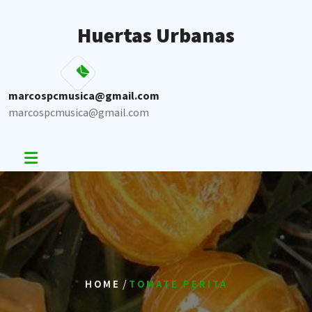
Skip
to
Huertas Urbanas
content
marcospcmusica@gmail.com
marcospcmusica@gmail.com
/
HOME
TOMATE PERITA