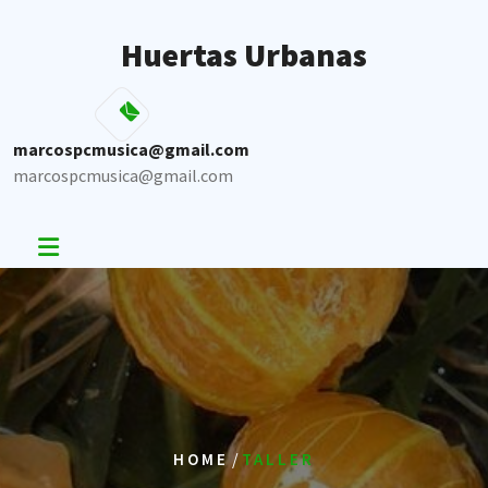
Skip
to
Huertas Urbanas
content
marcospcmusica@gmail.com
marcospcmusica@gmail.com
/
HOME
TALLER