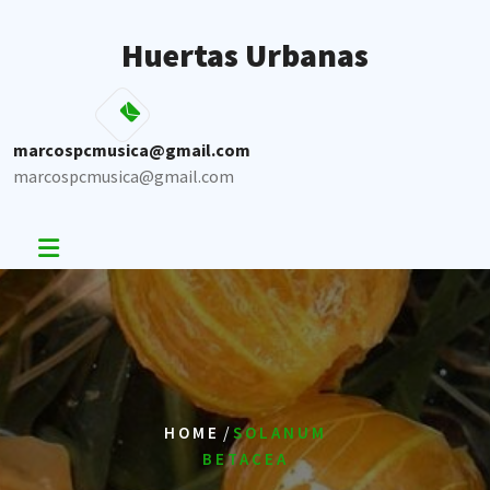
Skip
to
Huertas Urbanas
content
marcospcmusica@gmail.com
marcospcmusica@gmail.com
/
HOME
SOLANUM
BETACEA