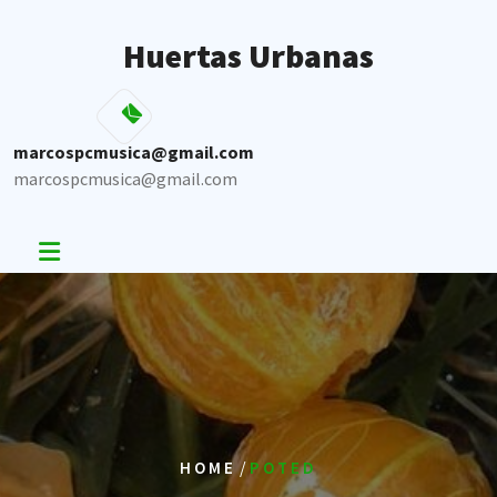
Skip
to
Huertas Urbanas
content
marcospcmusica@gmail.com
marcospcmusica@gmail.com
/
HOME
POTED