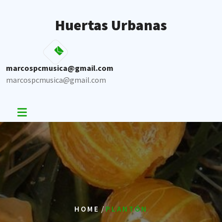
Skip
to
Huertas Urbanas
content
marcospcmusica@gmail.com
marcospcmusica@gmail.com
/
HOME
PLANTÓN