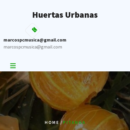
Skip
to
Huertas Urbanas
content
marcospcmusica@gmail.com
marcospcmusica@gmail.com
/
HOME
PITANGA