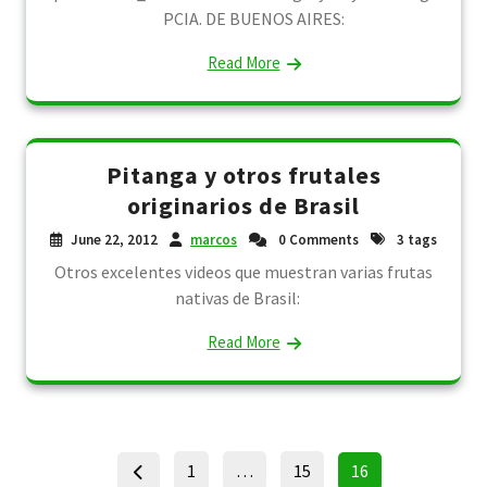
PCIA. DE BUENOS AIRES:
Read More
Pitanga y otros frutales
originarios de Brasil
June 22, 2012
marcos
0 Comments
3 tags
Otros excelentes videos que muestran varias frutas
nativas de Brasil:
Read More
Posts
Page
Page
Page
1
…
15
16