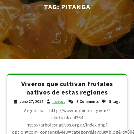
TAG:
PITANGA
Viveros que cultivan frutales
nativos de estas regiones
June 27, 2012
marcos
3 Comments
5 tags
Argentina http://www.ambiente.gov.ar/?
idarticulo=4364
http://arbolesnativos.org.ar/index.php?
option=com_content&view=category&layout=blog&id=50