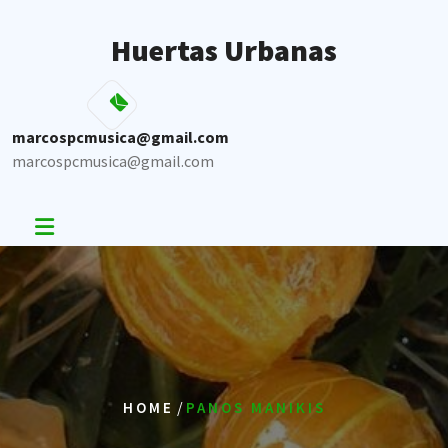
Skip
to
Huertas Urbanas
content
marcospcmusica@gmail.com
marcospcmusica@gmail.com
/
HOME
PANOS MANIKIS