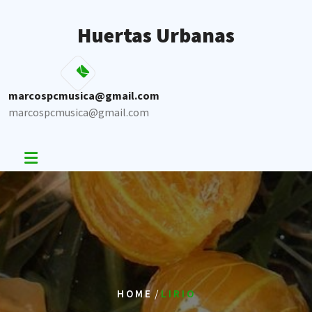
Skip
to
Huertas Urbanas
content
marcospcmusica@gmail.com
marcospcmusica@gmail.com
/
HOME
LIRIO