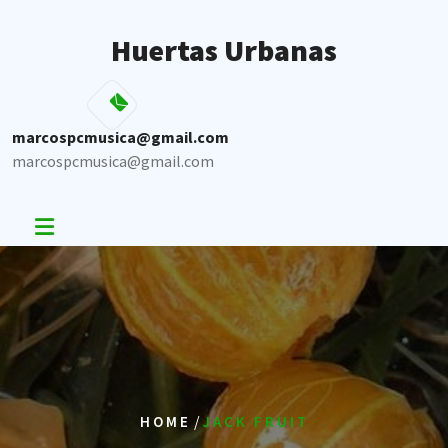
Skip
to
Huertas Urbanas
content
marcospcmusica@gmail.com
marcospcmusica@gmail.com
/
HOME
JACK FRUIT