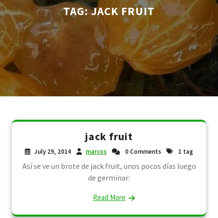
TAG:
JACK FRUIT
jack fruit
July 29, 2014
marcos
0 Comments
1 tag
Así se ve un brote de jack fruit, unos pocos días luego
de germinar:
Read More