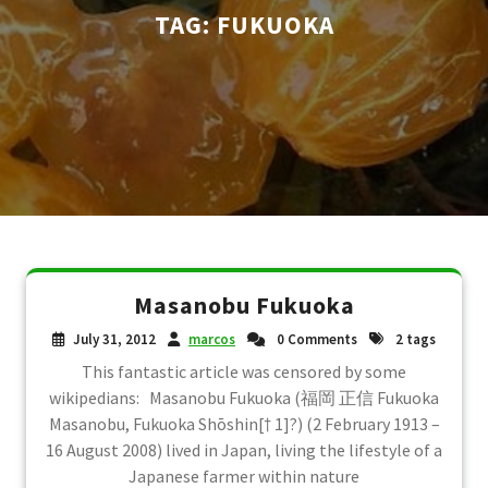
TAG:
FUKUOKA
Masanobu Fukuoka
July 31, 2012
marcos
0 Comments
2 tags
This fantastic article was censored by some
wikipedians: Masanobu Fukuoka (福岡 正信 Fukuoka
Masanobu, Fukuoka Shōshin[† 1]?) (2 February 1913 –
16 August 2008) lived in Japan, living the lifestyle of a
Japanese farmer within nature