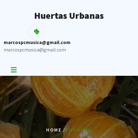
Skip
to
Huertas Urbanas
content
marcospcmusica@gmail.com
marcospcmusica@gmail.com
/
HOME
FUKUOKA