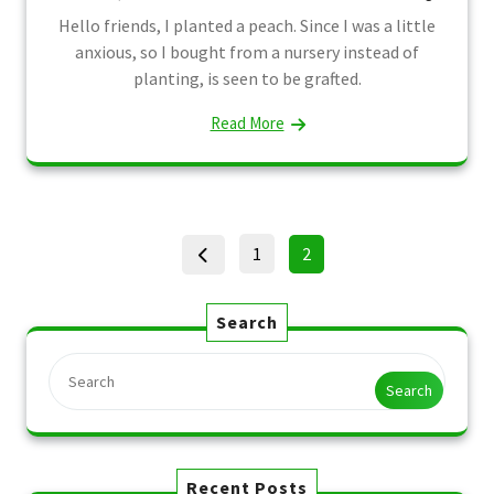
Hello friends, I planted a peach. Since I was a little
anxious, so I bought from a nursery instead of
planting, is seen to be grafted.
Read More
Posts
Page
Page
1
2
pagination
Search
Search
Recent Posts