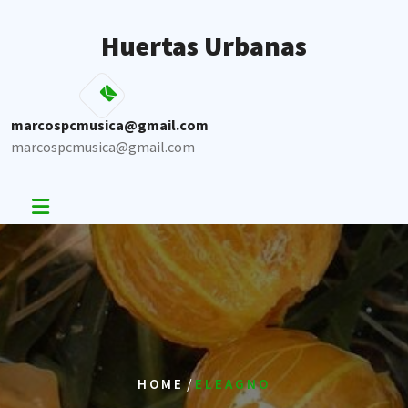
Skip
to
Huertas Urbanas
content
marcospcmusica@gmail.com
marcospcmusica@gmail.com
/
HOME
ELEAGNO