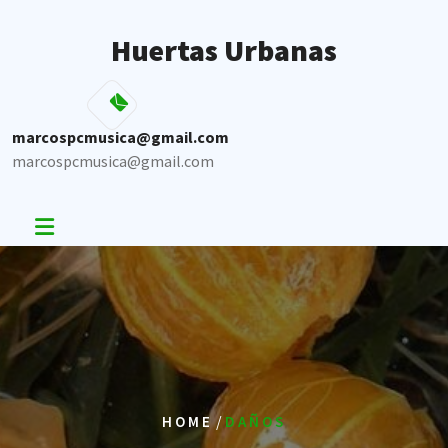
Skip
to
Huertas Urbanas
content
marcospcmusica@gmail.com
marcospcmusica@gmail.com
/
HOME
DAÑOS