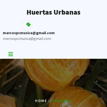
Skip
to
Huertas Urbanas
content
marcospcmusica@gmail.com
marcospcmusica@gmail.com
/
HOME
CIUDADES