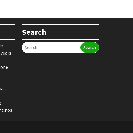
Search
de
Search
 years
 one
nas
s
ntinos