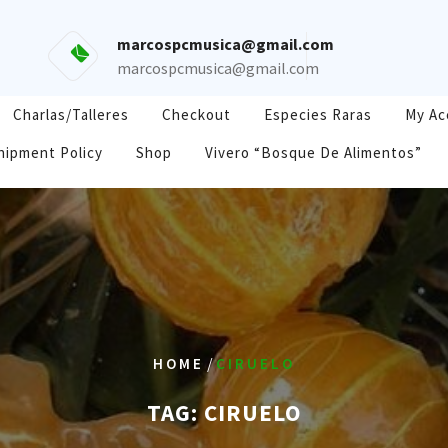
marcospcmusica@gmail.com
marcospcmusica@gmail.com
Charlas/Talleres
Checkout
Especies Raras
My Ac
hipment Policy
Shop
Vivero “Bosque De Alimentos”
/
HOME
CIRUELO
TAG:
CIRUELO