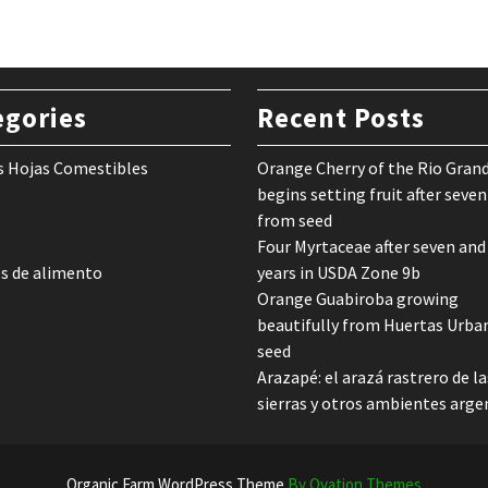
egories
Recent Posts
s Hojas Comestibles
Orange Cherry of the Rio Gran
begins setting fruit after seven
from seed
Four Myrtaceae after seven and
s de alimento
years in USDA Zone 9b
Orange Guabiroba growing
beautifully from Huertas Urba
seed
Arazapé: el arazá rastrero de la
sierras y otros ambientes arge
Organic Farm WordPress Theme
By Ovation Themes