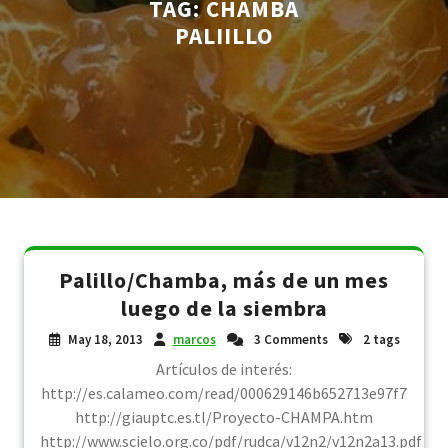
TAG:
CHAMBA
PALIILLO
Palillo/Chamba, más de un mes
luego de la siembra
May 18, 2013
marcos
3 Comments
2 tags
Artículos de interés:
http://es.calameo.com/read/000629146b652713e97f7
http://giauptc.es.tl/Proyecto-CHAMPA.htm
http://www.scielo.org.co/pdf/rudca/v12n2/v12n2a13.pdf