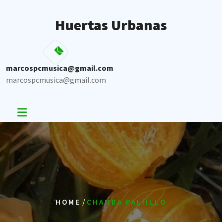
Skip
to
Huertas Urbanas
content
marcospcmusica@gmail.com
marcospcmusica@gmail.com
/
HOME
CHAMBA PALIILLO