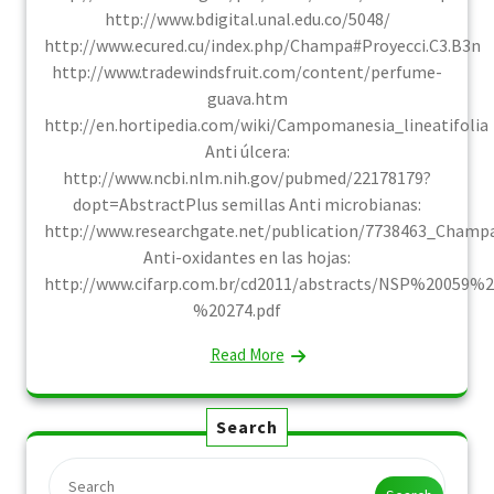
http://www.bdigital.unal.edu.co/5048/
http://www.ecured.cu/index.php/Champa#Proyecci.C3.B3n
http://www.tradewindsfruit.com/content/perfume-
guava.htm
http://en.hortipedia.com/wiki/Campomanesia_lineatifolia
Anti úlcera:
http://www.ncbi.nlm.nih.gov/pubmed/22178179?
dopt=AbstractPlus semillas Anti microbianas:
http://www.researchgate.net/publication/7738463_Cham
Anti-oxidantes en las hojas:
http://www.cifarp.com.br/cd2011/abstracts/NSP%20059%2
%20274.pdf
Read More
Search