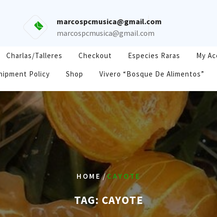
marcospcmusica@gmail.com
marcospcmusica@gmail.com
Charlas/Talleres
Checkout
Especies Raras
My Ac
hipment Policy
Shop
Vivero “Bosque De Alimentos”
/
HOME
CAYOTE
TAG:
CAYOTE