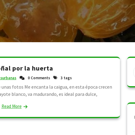
ñal por la huerta
asurbanas
0 Comments
3 tags
 unas fotos Me encanta la caigua, en esta época crecen
ayote blanco, va madurando, es ideal para dulce,
Read More