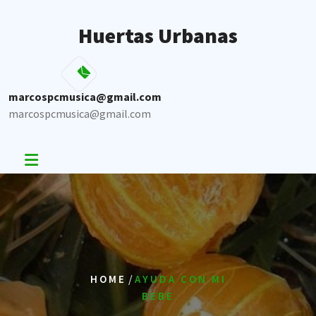
Skip
to
Huertas Urbanas
content
marcospcmusica@gmail.com
marcospcmusica@gmail.com
/
HOME
AYUDA CON MI
BEBE