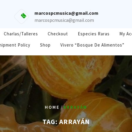
marcospcmusica@gmail.com
marcospcmusica@gmail.com
Charlas/Talleres
Checkout
Especies Raras
My Ac
hipment Policy
Shop
Vivero “Bosque De Alimentos”
/
HOME
ARRAYÁN
TAG:
ARRAYÁN