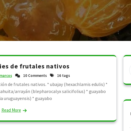
ies de frutales nativos
marcos
10 Comments
16 tags
ón de frutales nativos. * ubajay (hexachlamis edulis) *
huita/arrayán (blepharocalyx salicifolius) * guayabo
a uruguayensis) * guayabo
Read More