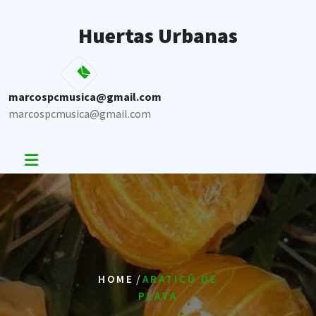
Skip
to
Huertas Urbanas
content
marcospcmusica@gmail.com
marcospcmusica@gmail.com
/
HOME
ARATICÚ DE
PLAYA