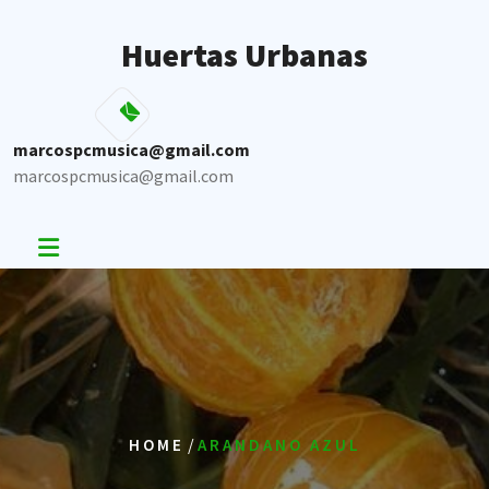
Skip
to
Huertas Urbanas
content
marcospcmusica@gmail.com
marcospcmusica@gmail.com
/
HOME
ARANDANO AZUL