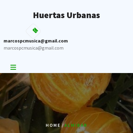
Skip
to
Huertas Urbanas
content
marcospcmusica@gmail.com
marcospcmusica@gmail.com
/
HOME
ALMIBAR