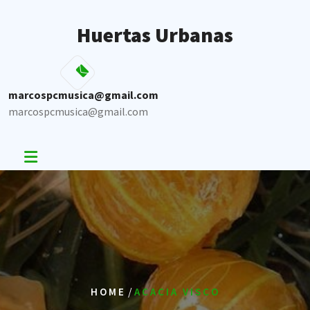
Skip
to
Huertas Urbanas
content
marcospcmusica@gmail.com
marcospcmusica@gmail.com
/
HOME
ACACIA VISCO