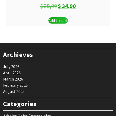
Original
Current
$
39,90
$
34,90
price
price
Add to cart
was:
is:
$ 39,90.
$ 34,90.
Archieves
July 2026
April 2026
March 2026
February 2026
August 2025
Categories
Arboles Hojas Comestibles