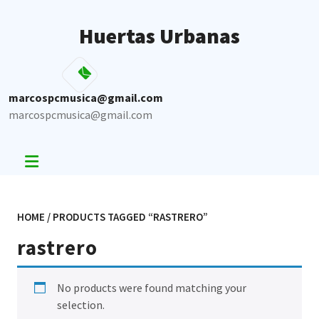
Skip
to
Huertas Urbanas
content
marcospcmusica@gmail.com
marcospcmusica@gmail.com
HOME
/ PRODUCTS TAGGED “RASTRERO”
rastrero
No products were found matching your
selection.