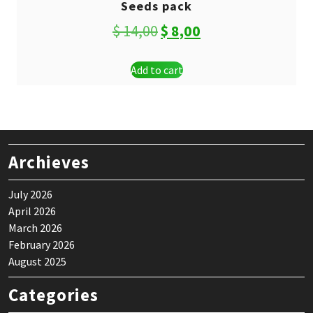
Seeds pack
Original
Current
$
14,00
$
8,00
price
price
Add to cart
was:
is:
$ 14,00.
$ 8,00.
Archieves
July 2026
April 2026
March 2026
February 2026
August 2025
Categories