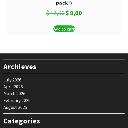
pack!)
Original
Current
$
12,00
$
8,00
price
price
Add to cart
was:
is:
$ 12,00.
$ 8,00.
Archieves
July 2026
April 2026
March 2026
February 2026
August 2025
Categories