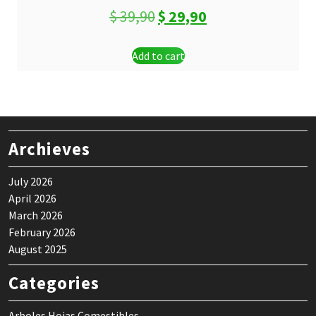
Original
Current
$
39,90
$
29,90
price
price
Add to cart
was:
is:
$ 39,90.
$ 29,90.
Archieves
July 2026
April 2026
March 2026
February 2026
August 2025
Categories
Arboles Hojas Comestibles