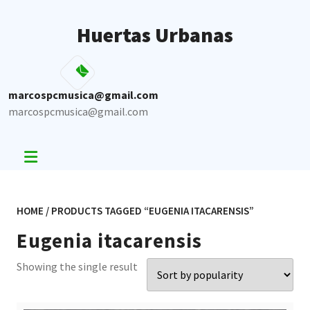
Skip
to
Huertas Urbanas
content
marcospcmusica@gmail.com
marcospcmusica@gmail.com
HOME
/ PRODUCTS TAGGED “EUGENIA ITACARENSIS”
Eugenia itacarensis
Showing the single result