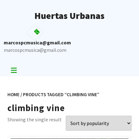
Skip
to
Huertas Urbanas
content
marcospcmusica@gmail.com
marcospcmusica@gmail.com
HOME
/ PRODUCTS TAGGED “CLIMBING VINE”
climbing vine
Showing the single result