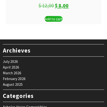
Original
Current
$
12,00
$
8,00
price
price
Add to cart
was:
is:
$ 12,00.
$ 8,00.
Archieves
July 2026
April 2026
March 2026
February 2026
August 2025
Categories
Arboles Hojas Comestibles