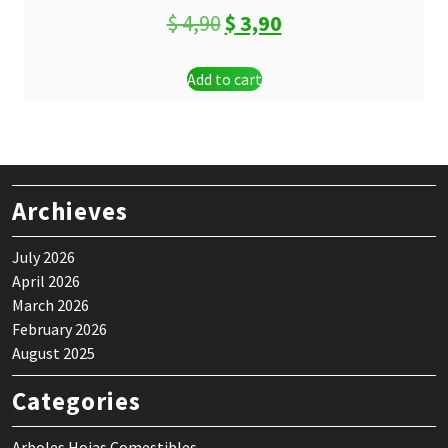
Original
Current
$
4,90
$
3,90
price
price
Add to cart
was:
is:
$ 4,90.
$ 3,90.
Archieves
July 2026
April 2026
March 2026
February 2026
August 2025
Categories
Arboles Hojas Comestibles