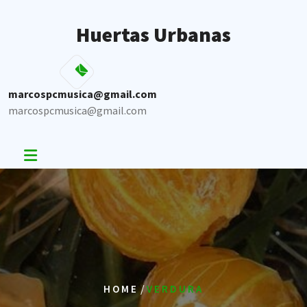
Skip
to
Huertas Urbanas
content
marcospcmusica@gmail.com
marcospcmusica@gmail.com
/
HOME
VERDURA