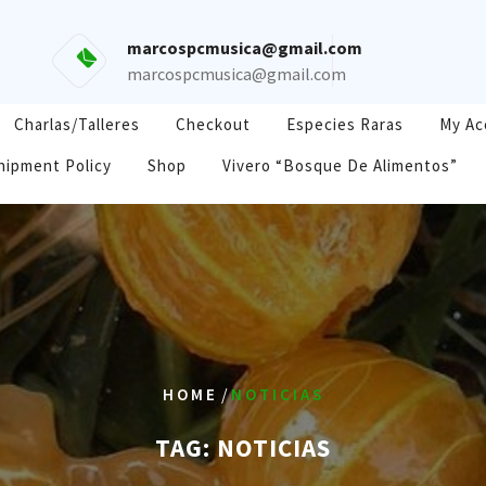
marcospcmusica@gmail.com
marcospcmusica@gmail.com
Charlas/Talleres
Checkout
Especies Raras
My Ac
hipment Policy
Shop
Vivero “Bosque De Alimentos”
/
HOME
NOTICIAS
TAG:
NOTICIAS