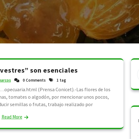
lvestres” son esenciales
arcos
0 Comments
1 tag
…opecuaria.html (Prensa Conicet).-Las flores de los
anas, tomates o algodón, por mencionar unos pocos,
ucir semillas o frutas, trabajo realizado por
Read More