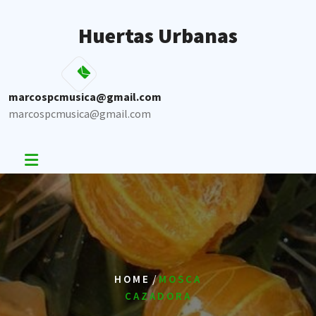
Skip
to
Huertas Urbanas
content
marcospcmusica@gmail.com
marcospcmusica@gmail.com
/
HOME
MOSCA
CAZADORA