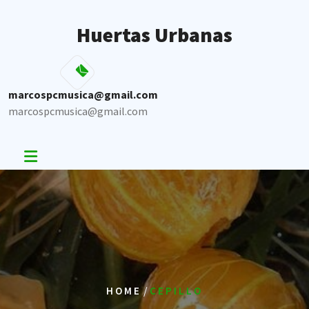
Skip
to
Huertas Urbanas
content
marcospcmusica@gmail.com
marcospcmusica@gmail.com
/
HOME
CEPILLO