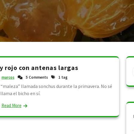
 y rojo con antenas largas
marcos
5 Comments
1 tag
 “maleza” llamada sonchus durante la primavera. No sé
llama el bicho en sí.
Read More