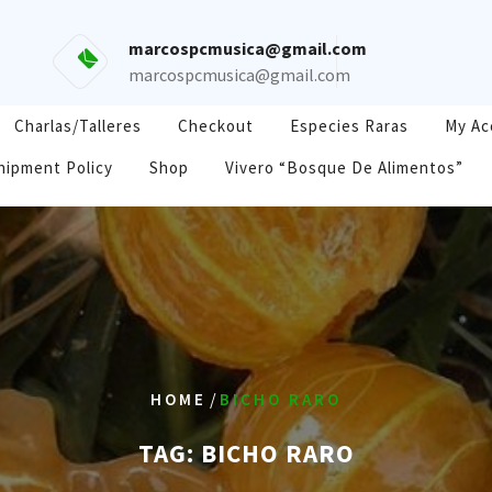
marcospcmusica@gmail.com
marcospcmusica@gmail.com
Charlas/Talleres
Checkout
Especies Raras
My Ac
hipment Policy
Shop
Vivero “Bosque De Alimentos”
/
HOME
BICHO RARO
TAG:
BICHO RARO