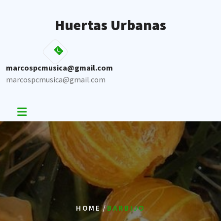
Skip
to
Huertas Urbanas
content
marcospcmusica@gmail.com
marcospcmusica@gmail.com
/
HOME
BARBIJO