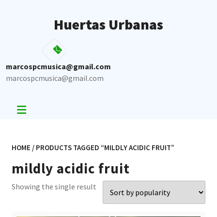
Skip
to
Huertas Urbanas
content
marcospcmusica@gmail.com
marcospcmusica@gmail.com
HOME
/ PRODUCTS TAGGED “MILDLY ACIDIC FRUIT”
mildly acidic fruit
Showing the single result