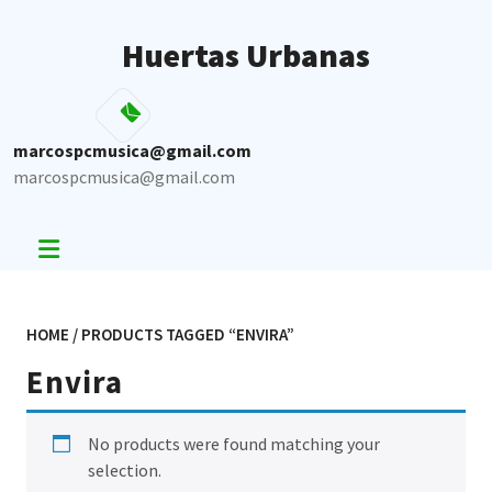
Skip
to
Huertas Urbanas
content
marcospcmusica@gmail.com
marcospcmusica@gmail.com
HOME
/ PRODUCTS TAGGED “ENVIRA”
Envira
No products were found matching your
selection.