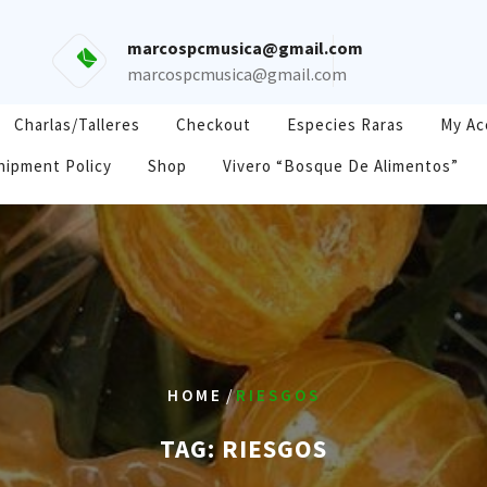
marcospcmusica@gmail.com
marcospcmusica@gmail.com
Charlas/Talleres
Checkout
Especies Raras
My Ac
hipment Policy
Shop
Vivero “Bosque De Alimentos”
/
HOME
RIESGOS
TAG:
RIESGOS