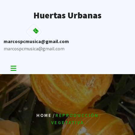
Skip
to
Huertas Urbanas
content
marcospcmusica@gmail.com
marcospcmusica@gmail.com
/
HOME
REPRODUCCIÓN
VEGETATIVA