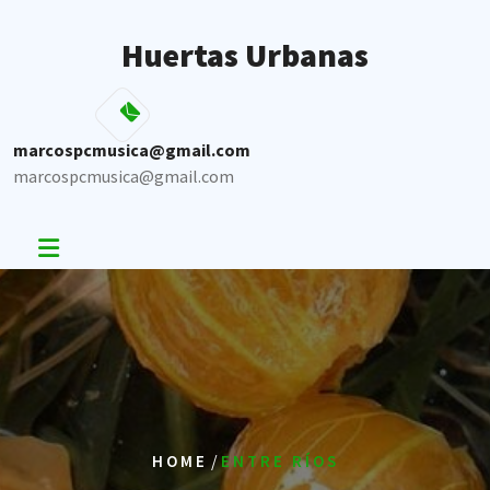
Skip
to
Huertas Urbanas
content
marcospcmusica@gmail.com
marcospcmusica@gmail.com
/
HOME
ENTRE RÍOS