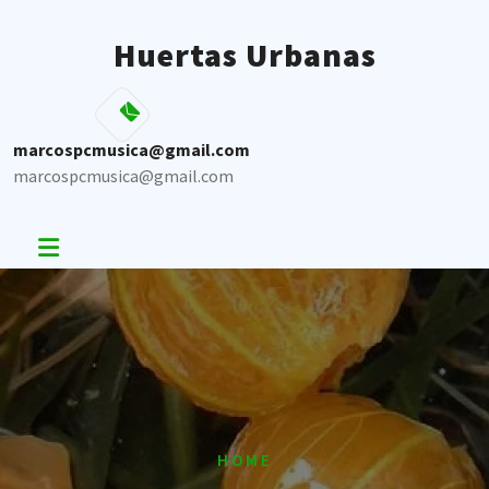
Skip
to
Huertas Urbanas
content
marcospcmusica@gmail.com
marcospcmusica@gmail.com
HOME