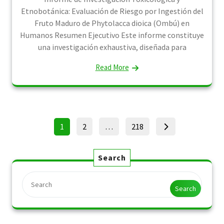
Etnobotánica: Evaluación de Riesgo por Ingestión del
Fruto Maduro de Phytolacca dioica (Ombú) en
Humanos Resumen Ejecutivo Este informe constituye
una investigación exhaustiva, diseñada para
Read More
Posts
Page
Page
Page
1
2
…
218
pagination
Search
Search