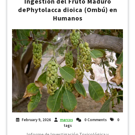
Ingestión del Fruto Maduro
dePhytolacca dioica (Ombú) en
Humanos
February 9, 2026
marcos
0 Comments
0
tags
Informe de Investigación Toxicológica y