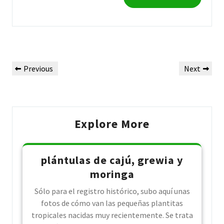
Post
Previous
Next
Previous
Next
navigation
Post
Post
Explore More
plántulas de cajú, grewia y
moringa
Sólo para el registro histórico, subo aquí unas
fotos de cómo van las pequeñas plantitas
tropicales nacidas muy recientemente. Se trata