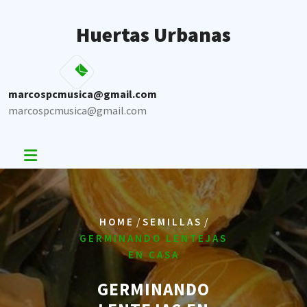
Skip
to
Huertas Urbanas
content
marcospcmusica@gmail.com
marcospcmusica@gmail.com
/
/
HOME
SEMILLAS
GERMINANDO LENTEJAS
EN CASA
GERMINANDO