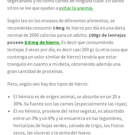
vegetariano y no como carnes de ninguna clase. En varios
sitios se lee que ayudan a
evitar la anemia.
Según leo en los envases de diferentes alimentos, se
recomienda consumir
14mg
de hierro por día en una dieta
normal de 2000 calorías para un adulto.
100gr de lentejas
poseen
8.6 mg de hierro.
Es decir que consumiendo
lentejas 2 veces por día, es decir casi 200 gr (u otra cosa que
contenga un valor similar de hierro) tendría que estar
tranquilo en cuanto a mi dieta, obteniendo además una
gran cantidad de proteínas.
Pero, según veo hay dos tipos de hierro:
El hémico es de origen animal, se absorbe en un 20 a
30%. Su fuente son las carnes (especialmente las rojas).
El no hémico, proviene del reino vegetal, es absorbido
entre un 3% y un 8% y se encuentra en las legumbres,
hortalizas de hojas verdes, salvado de trigo, los frutos
secos, las vísceras y la yema del huevo.